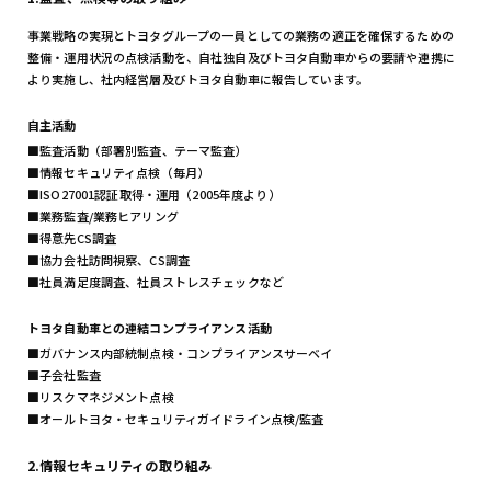
事業戦略の実現とトヨタグループの一員としての業務の適正を確保するための
整備・運用状況の点検活動を、自社独自及びトヨタ自動車からの要請や連携に
より実施し、社内経営層及びトヨタ自動車に報告しています。
自主活動
■監査活動（部署別監査、テーマ監査）
■情報セキュリティ点検（毎月）
■ISO27001認証取得・運用（2005年度より）
■業務監査/業務ヒアリング
■得意先CS調査
■協力会社訪問視察、CS調査
■社員満足度調査、社員ストレスチェックなど
トヨタ自動車との連結コンプライアンス活動
■ガバナンス内部統制点検・コンプライアンスサーベイ
■子会社監査
■リスクマネジメント点検
■オールトヨタ・セキュリティガイドライン点検/監査
2.情報セキュリティの取り組み