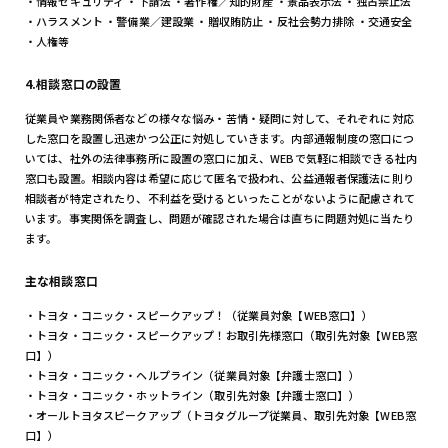
・情報セキュリティ ・下請法 ・著作権／知的財産 ・景品表示法 ・独占禁止法
・ハラスメント ・警備業／建設業 ・贈収賄防止 ・反社会勢力排除 ・交通安全
・人権等
4.相談窓口の設置
従業員や業務関係者などの様々な悩み・苦情・疑問に対して、それぞれに対応
した窓口を設置し迅速かつ公正に対処していきます。内部通報制度の窓口につ
いては、社外の法律事務所に設置の窓口に加え、WEBで気軽に相談できる社内
窓口も設置。相談内容は希望に応じて匿名で扱われ、公益通報者保護法に則り
相談者が特定されたり、不利益を受けるといったことがないように配慮されて
います。事実関係を調査し、問題が確認された場合は直ちに問題対処に当たり
ます。
主な相談窓口
・トヨタ・コニック・スピークアップ！（従業員対象【WEB窓口】）
・トヨタ・コニック・スピークアップ！お取引先様窓口（取引先対象【WEB窓
口】）
・トヨタ・コニック・ヘルプライン（従業員対象【弁護士窓口】）
・トヨタ・コニック・ホットライン（取引先対象【弁護士窓口】）
・オールトヨタスピークアップ（トヨタグループ従業員、取引先対象【WEB窓
口】）