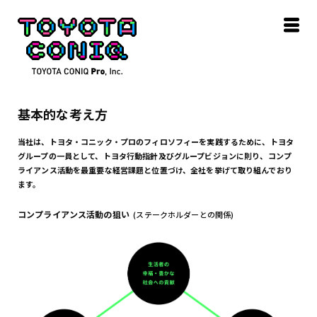
基本的な考え方
当社
は
、
トヨタ・コニック・プロの
フィロソフィー
を実践するために
、
トヨタ
グループ
の一員として、
トヨタ行動
指針
及び
グループビジョン
に則り
、
コンプ
ライアンス
活動を最重要な経営課題と位置づけ、全社を挙げて取り組んで
おり
ます。
コンプライアンス活動の狙い
(ステークホルダーとの関係)