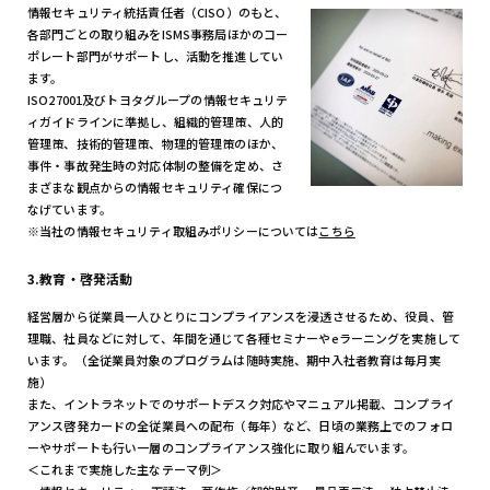
情報セキュリティ統括責任者（CISO）のもと、
各部門ごとの取り組みをISMS事務局ほかのコー
ポレート部門がサポートし、活動を推進してい
ます。
ISO27001及びトヨタグループの情報セキュリテ
ィガイドラインに準拠し、組織的管理策、人的
管理策、技術的管理策、物理的管理策のほか、
事件・事故発生時の対応体制の整備を定め、さ
まざまな観点からの情報セキュリティ確保につ
なげています。
※当社の情報セキュリティ取組みポリシーについては
こちら
3.教育・啓発活動
経営層から従業員一人ひとりにコンプライアンスを浸透させるため、役員、管
理職、社員などに対して、年間を通じて各種セミナーやeラーニングを実施して
います。（全従業員対象のプログラムは随時実施、期中入社者教育は毎月実
施）
また、イントラネットでのサポートデスク対応やマニュアル掲載、コンプライ
アンス啓発カードの全従業員への配布（毎年）など、日頃の業務上でのフォロ
ーやサポートも行い一層のコンプライアンス強化に取り組んでいます。
＜これまで実施した主なテーマ例＞