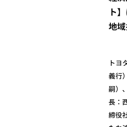
ト】
地域
トヨ
義行
嗣）
長：
締役