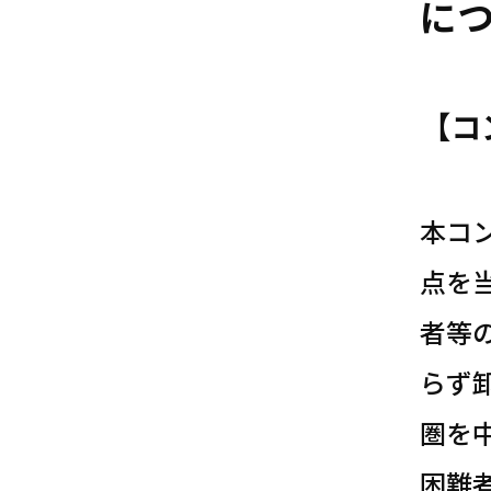
に
【コ
本コ
点を
者等
らず
圏を
困難