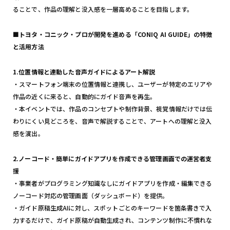
ることで、作品の理解と没入感を一層高めることを目指します。
■トヨタ・コニック・プロが開発を進める「CONIQ AI GUIDE」の特徴
と活用方法
1.位置情報と連動した音声ガイドによるアート解説
・スマートフォン端末の位置情報と連携し、ユーザーが特定のエリアや
作品の近くに来ると、自動的にガイド音声を再生。
・本イベントでは、作品のコンセプトや制作背景、視覚情報だけでは伝
わりにくい見どころを、音声で解説することで、アートへの理解と没入
感を演出。
2.ノーコード・簡単にガイドアプリを作成できる管理画面での運営者支
援
・事業者がプログラミング知識なしにガイドアプリを作成・編集できる
ノーコード対応の管理画面（ダッシュボード）を提供。
・ガイド原稿生成AIに対し、スポットごとのキーワードを箇条書きで入
力するだけで、ガイド原稿が自動生成され、コンテンツ制作に不慣れな