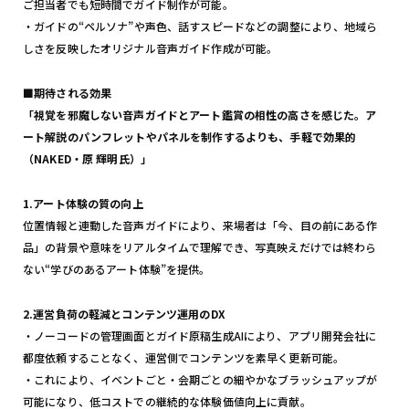
ご担当者でも短時間でガイド制作が可能。
・ガイドの“ペルソナ”や声色、話すスピードなどの調整により、地域ら
しさを反映したオリジナル音声ガイド作成が可能。
■期待される効果
「視覚を邪魔しない音声ガイドとアート鑑賞の相性の高さを感じた。ア
ート解説のパンフレットやパネルを
制作するよりも、手軽で効果的
（NAKED・原 輝明氏）」
1.アート体験の質の向上
位置情報と連動した音声ガイドにより、来場者は「今、目の前にある作
品」の背景や意味をリアルタイムで理解でき、写真映えだけでは終わら
ない“学びのあるアート体験”を提供。
2.運営負荷の軽減とコンテンツ運用のDX
・ノーコードの管理画面とガイド原稿生成AIにより、アプリ開発会社に
都度依頼することなく、運営側でコンテンツを素早く更新可能。
・これにより、イベントごと・会期ごとの細やかなブラッシュアップが
可能になり、低コストでの継続的な体験価値向上に貢献。