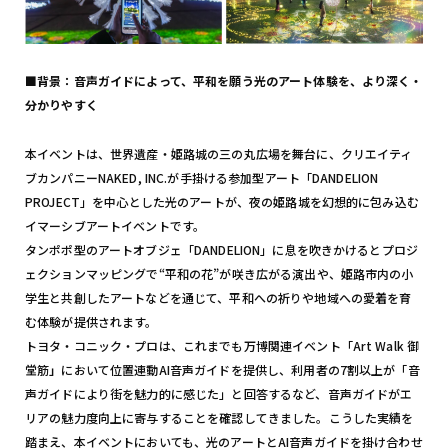
■背景：音声ガイドによって、平和を願う光のアート体験を、より深く・
分かりやすく
本イベントは、世界遺産・姫路城の三の丸広場を舞台に、クリエイティ
ブカンパニーNAKED, INC.が手掛ける参加型アート「DANDELION
PROJECT」を中心とした光のアートが、夜の姫路城を幻想的に包み込む
イマーシブアートイベントです。
タンポポ型のアートオブジェ「DANDELION」に息を吹きかけるとプロジ
ェクションマッピングで“平和の花”が咲き広がる演出や、姫路市内の小
学生と共創したアートなどを通じて、平和への祈りや地域への愛着を育
む体験が提供されます。
トヨタ・コニック・プロは、これまでも万博関連イベント「Art Walk 御
堂筋
」
において位置連動AI音声ガイドを提供し、利用者の7割以上が「音
声ガイドにより街を魅力的に感じた」と回答するなど、音声ガイドがエ
リアの魅力度向上に寄与することを確認してきました。こうした実績を
踏まえ、本イベントにおいても、光のアートとAI音声ガイドを掛け合わせ