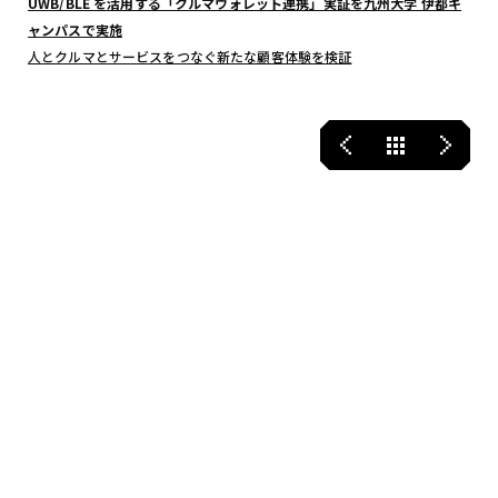
UWB/BLE を活⽤する「クルマウォレット連携」実証を九州⼤学 伊都キ
ャンパスで実施
⼈とクルマとサービスをつなぐ新たな顧客体験を検証