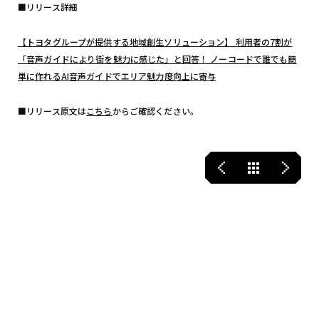
■リリース詳細
【トヨタグループが提供する地域創生ソリューション】 利用者の7割が
「音声ガイドにより街を魅力に感じた」と回答！ ノーコードで誰でも簡
単に作れるAI音声ガイドでエリア魅力度向上に寄与
■リリース原文は
こちら
からご確認ください。