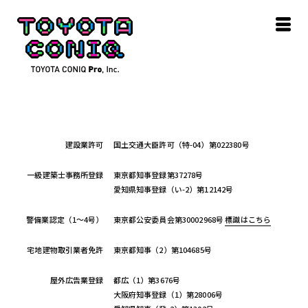
建設業許可
国土交通大臣許可（特-04）第022380号
一級建築士事務所登録
東京都知事登録第37278号
愛知県知事登録（い-2）第12142号
警備業認定（1～4号）
東京都公安委員会第30002968号
標識はこちら
宅地建物取引業者免許
東京都知事（2）第104685号
屋外広告業登録
都広（1）第3676号
大阪府知事登録（1）第28006号