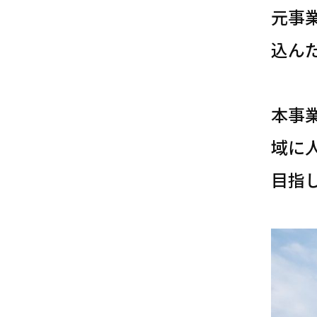
元事
込ん
本事
域に
目指