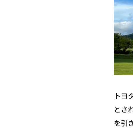
トヨ
とさ
を引