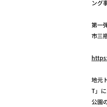
ング事
第一弾
市三
https
地元
T」
公園