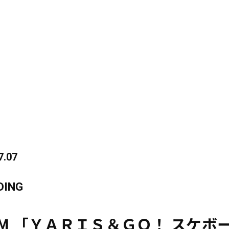
7.07
DING
CM 「ＹＡＲＩＳ＆ＧＯ！ スケボ