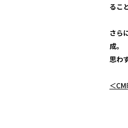
るこ
さら
成。
思わ
＜C