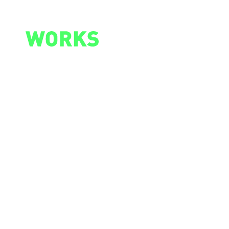
TOP
RECRUI
新卒採用
NEWS
キャリア
PHILOSOPHY
COMPA
HUMAN CAPITAL POLICY
PROFIL
WORKS
ACCES
ACTIVITIES
HISTOR
COMPL