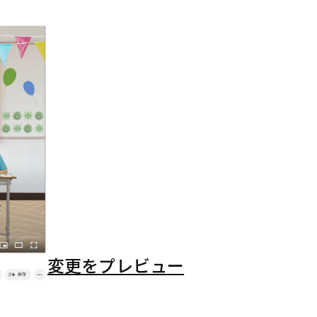
(新
し
い
タ
ブ
で
開
く)
変更をプレビュー